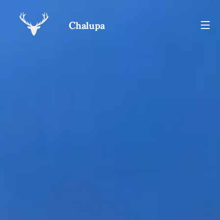
C
halupa
JELENKA